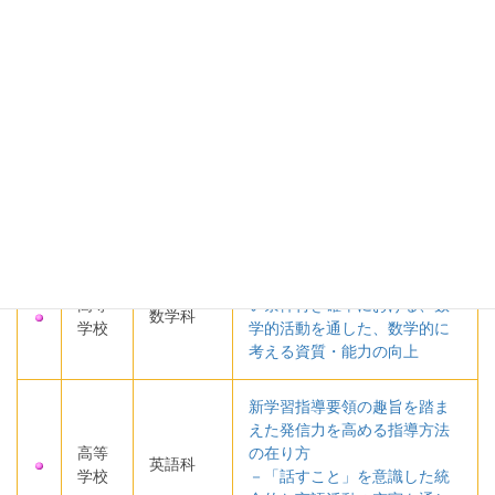
中学
人権同和
の定着を目指して
校
教育
～主体的・対話的で深い学び
の実現をめざした実践～
他者と協働しながら、音楽の
よさや美しさを見いだす生徒
中学
の育成
音楽科
校
－
「主体的・対話的で深い学
び」の視点を踏まえた鑑賞指
－
導の手立てを通じて
直観とは異なる結果が出やす
高等
い条件付き確率における、数
数学科
学校
学的活動を通した、数学的に
考える資質・能力の向上
新学習指導要領の趣旨を踏ま
えた発信力を高める指導方法
高等
の在り方
英語科
学校
－「話すこと」を意識した統