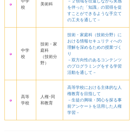
中学
－
２領域を往還しながら実感
美術科
校
を伴った「知識」の習得を促
すことができるような手立て
－
の工夫を通して
技術・家庭科（技術分野）に
おける情報セキュリティへの
技術・家
理解を深めるための授業づく
中学
庭科
り
校
（技術分
－双方向性のあるコンテンツ
野）
のプログラミングをする学習
活動を通して－
高等学校における主体的な人
権教育を目指して
高等
人権･同
－生徒の興味・関心を探る事
学校
和教育
前アンケートを活用した人権
学習－