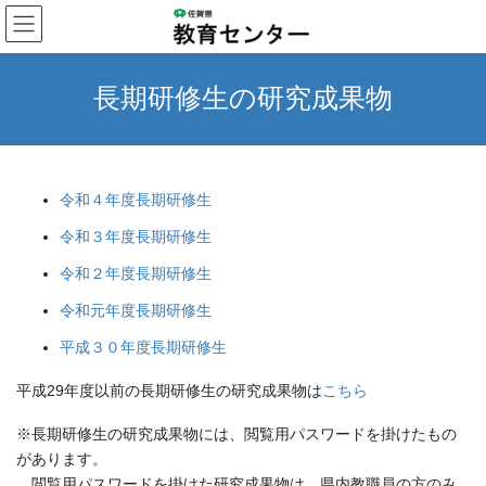
コ
ナ
ン
ビ
テ
ゲ
ン
ー
長期研修生の研究成果物
ツ
シ
へ
ョ
ス
ン
キ
に
ッ
移
令和４年度長期研修生
プ
動
令和３年度長期研修生
令和２年度長期研修生
令和元年度長期研修生
平成３０年度長期研修生
平成29年度以前の長期研修生の研究成果物は
こちら
※長期研修生の研究成果物には、閲覧用パスワードを掛けたもの
があります。
閲覧用パスワードを掛けた研究成果物は、県内教職員の方のみ