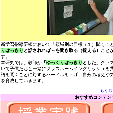
新学習指導要領において「領域別の目標（１）聞くこと
りはっきり
と話されれば～を聞き取る（捉える）こと
す。
本研究では、
教師が
「
ゆっくりはっきり
と
した」
クラ
いて子供たちと一緒にクラスルームイングリッシュを
語を聞くことに対するハードルを下げ
、自分の
考えや
を育成していきます。
もくじ
おすすめコンテン