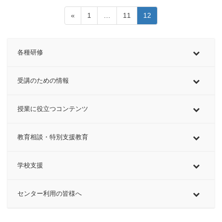
投
固
固
固
«
1
…
11
12
稿
定
定
定
ペ
ペ
ペ
の
ー
ー
ー
各種研修
ペ
ジ
ジ
ジ
ー
受講のための情報
ジ
送
授業に役立つコンテンツ
り
教育相談・特別支援教育
学校支援
センター利用の皆様へ