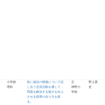
学校
した活動を取り入れた指導
の在り方を探る。
社会的事象の意味について
考え，追究し続けることが
できる児童の育成のため
佐賀市
小学校
に，問題解決的な学習の
立
西川真
社会
「つかむ」過程において，
巨勢小
裕美
児童が気付きや疑問を基に
学校
学習問題を設定する効果的
な指導の在り方を探る。
自然の事物・現象につい
て，自らの考えを深める児
童を育成するために，実験
佐賀市
小学校
前に仮説の根拠について話
立
野上貴
理科
し合う交流活動を通して，
神野小
史
問題を解決する能力を向上
学校
させる指導の在り方を探
る。