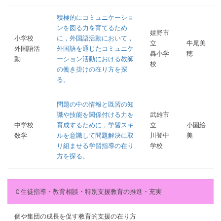
積極的にコミュニケーショ
ンを図る力を育てるため
嬉野市
小学校
に，外国語活動において，
立
牛尾美
外国語活
外国語を通じたコミュニケ
轟小学
穂
動
ーション活動における教師
校
の働き掛けの在り方を探
る。
問題の中の情報と既習の知
識や技能を関係付ける力を
武雄市
中学校
育成するために，学習スキ
立
小園絵
数学
ルを意識して問題解決に取
川登中
美
り組ませる学習指導の在り
学校
方を探る。
Ｃ生徒指導・教育相談・特別支援教育の推進・充実
個や集団の成長を促す教育的支援の在り方