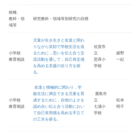
校種、
教科・領
研究教科・領域等別研究の目標
域等
児童が生き生きと友達と関わ
りながら笑顔で学校生活を送
佐賀市
小学校
るために，思いを伝え合う交
立
嬉野
教育相談
流活動を通して，自己肯定感
思斉小
一紀
を高める支援の在り方を探
学校
る。
友達と積極的に関わり，学
級生活に満足できる児童を育
鹿島市
小学校
成するために，自他のよさを
立
松本
教育相談
認め合い伝え合う活動におい
七浦小
明子
て自己有用感を高める手立て
学校
の工夫を探る。