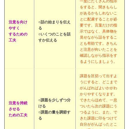
一度にたくさんの指示
をすると、聞きもらし
があるかもしれないこ
とに配慮することが必
注意を向け
○話の始まりを伝え
要です。言葉だけの指
やすく
る
示ではなく、具体物を
するための
○いくつのことを話
見せながら話をするこ
工夫
すか伝える
とも有効です。きちん
と注意が向いたことを
確認しながら指示をす
るようにしましょう。
課題を区切って出すよ
うにすると、どこまで
がんばればよいかがわ
かりやすくなります。
○課題を少しずつ分
できたらほめて、一息
注意を持続
ける
ついたら次の課題にう
させる
○課題の量を調節す
つるように、また、で
ための工夫
る
きた課題に印をつけて
自分ががんばったとこ