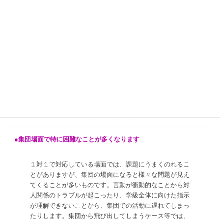
２つの特徴が同時に見られる混合タイプを示す子もいま
す。
●原因として、中枢神経系に何らかの機能障害があると推定されて
います
ＡＤＨＤは脳の神経生理学的な状態によって起こる（情
報を伝える際に必要な、神経伝達物質の分泌に問題があ
る）といわれています。最近の研究では、脳の前頭葉
（自分の行動を抑制するといわれる）という部分の機能
が低下しているという報告があります。
●集団場面で特に困難なことが多くなります
１対１で対応している場面では、課題にうまくのれるこ
とがありますが、集団の場面になると様々な問題が見え
てくることが多いものです。言動が衝動的なことから対
人関係のトラブルが起こったり、学級全体に向けた指示
が理解できないことから、集団での活動に遅れてしまっ
たりします。集団から飛び出してしまうケース等では、