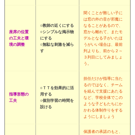
聞くことが難しい子に
は窓の外の音が邪魔に
○教師の近くにする
なることがあるので、
座席の位置
○シンプルな掲示物
窓から離れて、またモ
の工夫と環
にする
デルとなる子がいたほ
境の調整
○無駄な刺激を減ら
うがいい場合は、最前
す
列よりも、前から２～
３列目にしてみましょ
う。
担任だけが指導に当た
るのではなく、チーム
○ＴＴを効果的に活
を組んで支援にあたる
指導形態の
用する
など、学校全体でこの
工夫
○個別学習の時間を
ような子どもたちにか
設ける
かわる体制作りをする
ようにしましょう
保護者の承諾のもと、