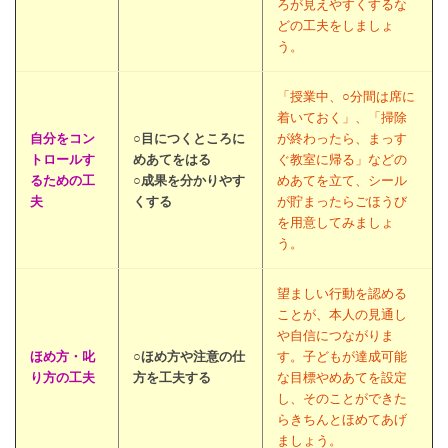
ろが見えやすくするな
どの工夫をしましょ
う。
「授業中、○分間は席に
着いておく」、「掃除
自分をコン
○目につくところに
が終わったら、まっす
トロールす
めあてをはる
ぐ教室に帰る」などの
るための工
○成果を分かりやす
めあてを立て、シール
夫
くする
が貯まったらごほうび
を用意してみましょ
う。
望ましい行動を認める
ことが、本人の見通し
や自信につながりま
ほめ方・叱
○ほめ方や注意の仕
す。子どもが達成可能
り方の工夫
方を工夫する
な目標やめあてを設定
し、そのことができた
らきちんとほめてあげ
ましょう。