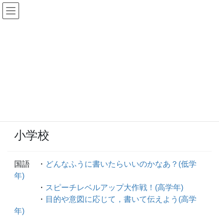
コ
ナ
ン
ビ
テ
ゲ
ン
ー
令和３年度発信コンテンツ
ツ
シ
へ
ョ
ス
ン
キ
に
令和３年度発信コンテンツ
ッ
移
プ
動
協働活動
小学校
国語 ・
どんなふうに書いたらいいのかなあ？(低学
年)
・
スピーチレベルアップ大作戦！(高学年)
・
目的や意図に応じて，書いて伝えよう(高学
年)