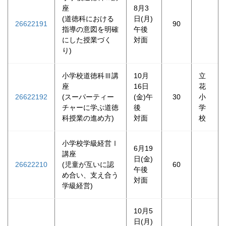
座
8月3
(道徳科における
日(月)
26622191
90
指導の意図を明確
午後
にした授業づく
対面
り)
小学校道徳科Ⅲ講
10月
立
座
16日
花
26622192
(スーパーティー
(金)午
30
小
チャーに学ぶ道徳
後
学
科授業の進め方)
対面
校
小学校学級経営Ⅰ
6月19
講座
日(金)
26622210
(児童が互いに認
60
午後
め合い、支え合う
対面
学級経営)
10月5
日(月)