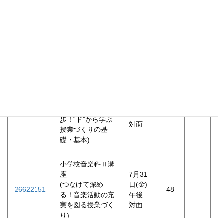
ルタ
26622132
ける問題解決の力
60
イ
の育成に向けた授
ム・
業改善)
オン
ライ
ン
小学校音楽科Ⅰ講
座
6月26
(音楽科の授業、
日(金)
26622150
はじめの一
48
午後
歩！“ド”から学ぶ
対面
授業づくりの基
礎・基本)
小学校音楽科Ⅱ講
座
7月31
(つなげて深め
日(金)
26622151
48
る！音楽活動の充
午後
実を図る授業づく
対面
り)