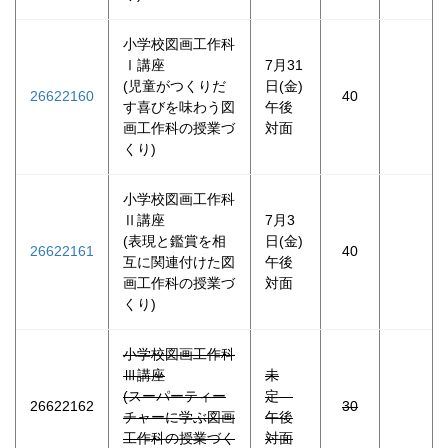
小学校図画工作科
Ⅰ講座
7月31
(児童がつくりだ
日(金)
26622160
40
す喜びを味わう図
午後
画工作科の授業づ
対面
くり)
小学校図画工作科
Ⅱ講座
7月3
(表現と鑑賞を相
日(金)
26622161
40
互に関連付けた図
午後
画工作科の授業づ
対面
くり)
小学校図画工作科
Ⅲ講座
未
(スーパーティー
定
26622162
30
チャーに学ぶ図画
午後
工作科の授業づく
対面