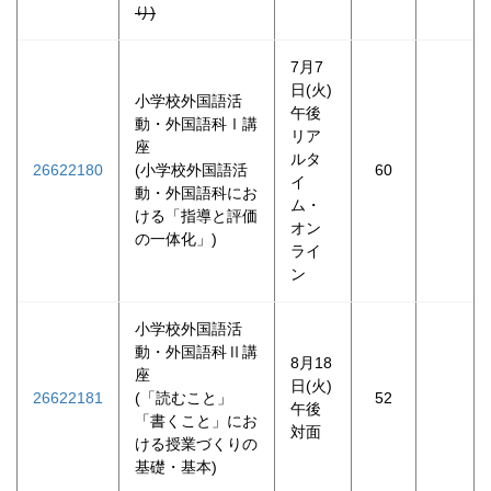
り)
7月7
日(火)
小学校外国語活
午後
動・外国語科Ⅰ講
リア
座
ルタ
26622180
(小学校外国語活
60
イ
動・外国語科にお
ム・
ける「指導と評価
オン
の一体化」)
ライ
ン
小学校外国語活
動・外国語科Ⅱ講
8月18
座
日(火)
26622181
(「読むこと」
52
午後
「書くこと」にお
対面
ける授業づくりの
基礎・基本)