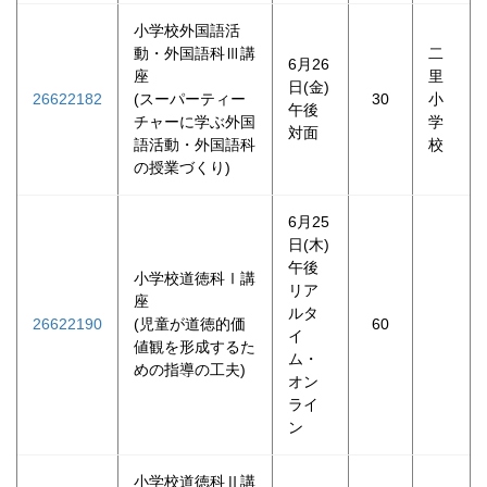
小学校外国語活
動・外国語科Ⅲ講
二
6月26
座
里
日(金)
26622182
(スーパーティー
30
小
午後
チャーに学ぶ外国
学
対面
語活動・外国語科
校
の授業づくり)
6月25
日(木)
午後
小学校道徳科Ⅰ講
リア
座
ルタ
26622190
(児童が道徳的価
60
イ
値観を形成するた
ム・
めの指導の工夫)
オン
ライ
ン
小学校道徳科Ⅱ講