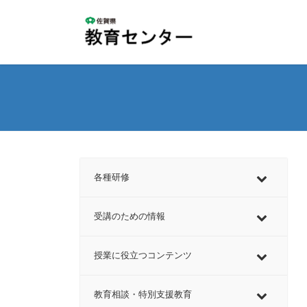
コ
ナ
ン
ビ
テ
ゲ
ン
ー
ツ
シ
へ
ョ
ス
ン
キ
に
ッ
移
プ
動
各種研修
受講のための情報
授業に役立つコンテンツ
教育相談・特別支援教育