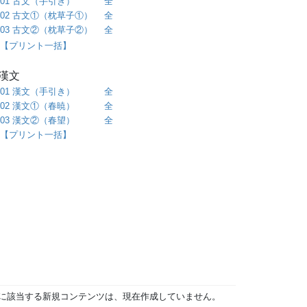
01 古文（手引き） 全
02 古文①（枕草子①） 全
03 古文②（枕草子②） 全
【プリント一括】
○漢文
01 漢文（手引き） 全
02 漢文①（春暁） 全
03 漢文②（春望） 全
【プリント一括】
」に該当する新規コンテンツは、現在作成していません。