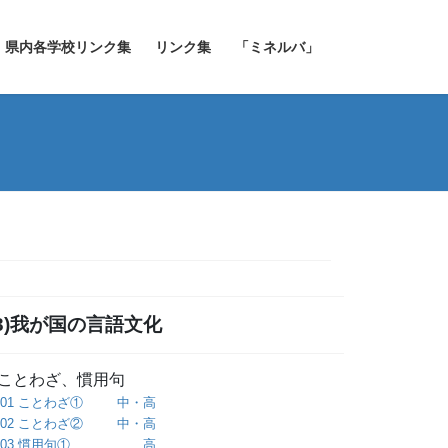
県内各学校リンク集
リンク集
「ミネルバ」
(3)我が国の言語文化
○ことわざ、慣用句
01 ことわざ① 中・高
02 ことわざ② 中・高
03 慣用句① 高