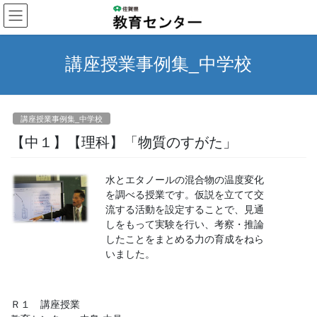
コ
ナ
ン
ビ
テ
ゲ
ン
ー
講座授業事例集_中学校
ツ
シ
へ
ョ
ス
ン
キ
に
講座授業事例集_中学校
ッ
移
プ
動
【中１】【理科】「物質のすがた」
水とエタノールの混合物の温度変化
を調べる授業です。仮説を立てて交
流する活動を設定することで、見通
しをもって実験を行い、考察・推論
したことをまとめる力の育成をねら
いました。
Ｒ１ 講座授業