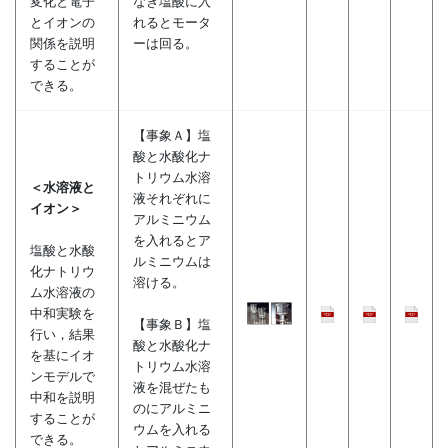
変化と電子
なぎ塩酸に入
とイオンの
れるとモータ
関係を説明
ーは回る。
することが
できる。
【事象Ａ】塩
酸と水酸化ナ
トリウム水溶
＜水溶液と
液それぞれに
イオン＞
アルミニウム
を入れるとア
塩酸と水酸
ルミニウムは
化ナトリウ
溶ける。
ム水溶液の
中和実験を
【事象Ｂ】塩
行い，結果
酸と水酸化ナ
を基にイオ
トリウム水溶
ンモデルで
液を混ぜたも
中和を説明
のにアルミニ
することが
ウムを入れる
できる。