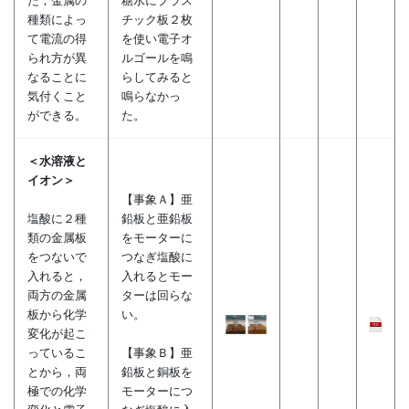
た，金属の
糖水にプラス
種類によっ
チック板２枚
て電流の得
を使い電子オ
られ方が異
ルゴールを鳴
なることに
らしてみると
気付くこと
鳴らなかっ
ができる。
た。
＜水溶液と
イオン＞
【事象Ａ】亜
塩酸に２種
鉛板と亜鉛板
類の金属板
をモーターに
をつないで
つなぎ塩酸に
入れると，
入れるとモー
両方の金属
ターは回らな
板から化学
い。
変化が起こ
っているこ
【事象Ｂ】亜
とから，両
鉛板と銅板を
極での化学
モーターにつ