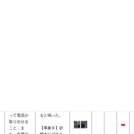
き，どのよ
うな化学変
【事象Ｂ】水
化が起こっ
の入ったビー
ているか説
カーに電極を
明すること
入れ，電流を
ができる。
流すと陽極か
らは気体が発
生し，陰極に
は茶色い物質
が付着した。
＜水溶液と
【事象Ａ】食
イオン＞
塩水にアルミ
板と亜鉛板の
電解質水溶
電極を使い電
液と２種類
子オルゴール
の金属によ
を鳴らしてみ
って電流が
ると鳴った。
取り出せる
こと，ま
【事象Ｂ】砂