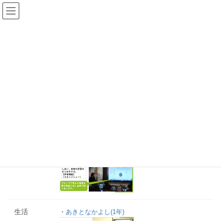
コ
ナ
ン
ビ
テ
ゲ
ン
ー
お知らせ
ツ
シ
へ
ョ
ス
ン
キ
に
ッ
移
お知らせ
プ
動
佐賀県教育委員会 ICT活用教育１人１台端末を活用した授
業実践事例
小学校
算数
・
割合のグラフ(5年)
生活
・
あきとなかよし(1年)