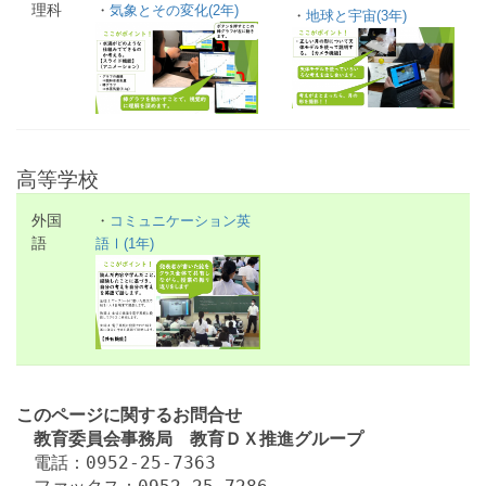
理科
・
気象とその変化(2年)
・
地球と宇宙(3年)
aa
高等学校
外国
・
コミュニケーション英
語
語Ⅰ(1年)
aa
このページに関するお問合せ
教育委員会事務局 教育ＤＸ推進グループ
電話：0952-25-7363