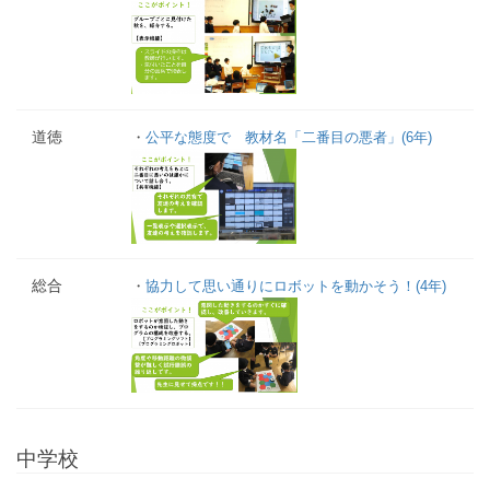
道徳
・
公平な態度で 教材名「二番目の悪者」(6年)
総合
・
協力して思い通りにロボットを動かそう！(4年)
中学校