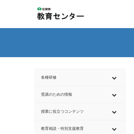
コ
ナ
ン
ビ
テ
ゲ
ン
ー
ツ
シ
へ
ョ
ス
ン
キ
に
ッ
移
プ
動
各種研修
受講のための情報
授業に役立つコンテンツ
教育相談・特別支援教育