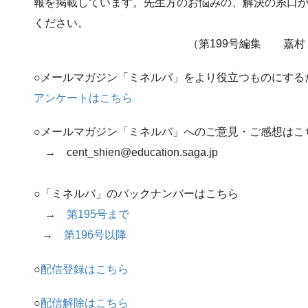
報を掲載しています。先生方のお悩みの、解決の糸口
ください。
（第199号編集 嘉村 淳一・
○メールマガジン「ミネルバ」をより役立つものにする
アンケートはこちら
○メールマガジン「ミネルバ」へのご意見・ご感想はこ
→ cent_shien@education.saga.jp
○「ミネルバ」のバックナンバーはこちら
→
第195号まで
→
第196号以降
○
配信登録はこちら
○
配信解除はこちら