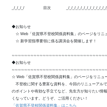
_/_/_/_/ 目次 _/_/_/_/_/_/_/_/_/_/_/_/
◆お知らせ
☆ Web「佐賀県不登校関係資料集」のページをリニ
☆ 新学習指導要領に係る講演会を開催します！
∽∽∽∽∽∽∽∽∽∽∽∽∽∽∽∽∽∽∽∽∽∽∽∽∽∽∽∽∽∽
◆お知らせ
∽∽∽∽∽∽∽∽∽∽∽∽∽∽∽∽∽∽∽∽∽∽∽∽∽∽∽∽∽∽
☆ Web「佐賀県不登校関係資料集」のページをリニュ
不登校に関する豊富な資料を、今回のリニューアルで
のポイントや有効な手立てなど、先生方が知りたい情
くなっています。どうぞ、ご活用ください！
「佐賀県不登校関係資料集」はこちら