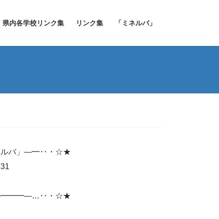
県内各学校リンク集
リンク集
「ミネルバ」
ネルバ」―━‥・☆★
.31
nter
―━━━―…‥・☆★