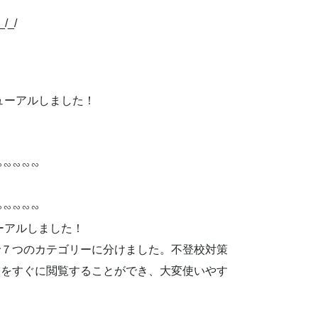
_/_/_/
ューアルしました！
∽∽∽∽∽
∽∽∽∽∽
ーアルしました！
７つのカテゴリーに分けました。不登校対策
報をすぐに閲覧することができ、大変使いやす