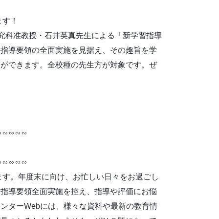
ます！
究科准教授・石井英真先生による「新学習指導
習指導要領の全面実施を見据え、その趣旨を学
とができます。全校種の先生方が対象です。ぜ
∽∽∽∽∽
∽∽∽∽∽
ます。年度末に向け、お忙しい日々をお過ごし
習指導要領全面実施を控え、指導や評価にお悩
ンターWebには、様々な資料や最新の教育情