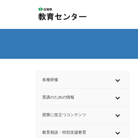
コ
ナ
ン
ビ
テ
ゲ
ン
ー
ツ
シ
へ
ョ
ス
ン
キ
に
ッ
移
プ
動
各種研修
受講のための情報
授業に役立つコンテンツ
教育相談・特別支援教育