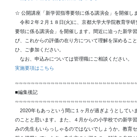
☆ 公開講座「新学習指導要領に係る講演会」を開催し
令和２年２月１８日(火)に、京都大学大学院教育学研
要領に係る講演会」を開催します。間近に迫った新学
び、これからの評価の在り方について理解を深めるこ
ひ、ご参加ください。
なお、申込みについては管理職にご相談ください。
実施要項はこちら
∽∽∽∽∽∽∽∽∽∽∽∽∽∽∽∽∽∽∽∽∽∽∽∽∽∽∽∽∽∽
■編集後記
∽∽∽∽∽∽∽∽∽∽∽∽∽∽∽∽∽∽∽∽∽∽∽∽∽∽∽∽∽∽
2020年もあっという間に１ヶ月が過ぎようとしてい
のことと思います。また、４月からの小学校での新学
みの先生もいらっしゃるのではないでしょうか。教育セ