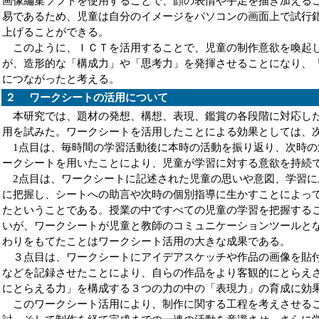
画像編集ソフトを使用することで、顔の表情や手足を描き加える
易であるため、児童は自分のイメージをパソコンの画面上で試行
上げることができる。
このように、ＩＣＴを活用することで、児童の制作意欲を喚起
が、造形的な「構成力」や「思考力」を発揮させることになり、
につながったと考える。
２ ワークシートの活用について
本研究では、題材の発想、構想、表現、鑑賞の各段階に対応した
用を試みた。ワークシートを活用したことによる効果としては、次
1点目は、毎時間の学習活動後に本時の活動を振り返り、次時
ークシートを用いたことにより、児童が学習に対する意欲を持続
2点目は、ワークシートに記述された児童の思いや意図、学習
に把握し、シートへの助言や次時の個別指導に生かすことによっ
たということである。授業の中ですべての児童の学習を把握する
いが、ワークシートが児童と教師のコミュニケーションツールと
わりをもてたことはワークシート活用の大きな成果である。
３点目は、ワークシートにアイデアスケッチや作品の画像を貼
などを記録させたことにより、自らの作品をより客観的にとらえ
にとらえる力」を構成する３つの力の中の「表現力」の育成に効
このワークシート活用により、制作に関する工程を考えさせる