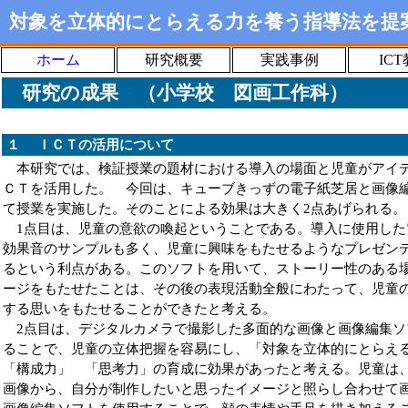
対象を立体的にとらえる力を養う指導法を提
ホーム
研究概要
実践事例
IC
研究の成果 （小学校 図画工作科）
１ ＩＣＴの活用について
本研究では、検証授業の題材における導入の場面と児童がアイ
ＣＴを活用した。 今回は、キューブきっずの電子紙芝居と画像編
て授業を実施した。そのことによる効果は大きく2点あげられる。
1点目は、児童の意欲の喚起ということである。導入に使用し
効果音のサンプルも多く、児童に興味をもたせるようなプレゼン
るという利点がある。このソフトを用いて、ストーリー性のある
ージをもたせたことは、その後の表現活動全般にわたって、児童
する思いをもたせることができたと考える。
2点目は、デジタルカメラで撮影した多面的な画像と画像編集ソ
ることで、児童の立体把握を容易にし、「対象を立体的にとらえ
「構成力」 「思考力」の育成に効果があったと考える。児童は
画像から、自分が制作したいと思ったイメージと照らし合わせて