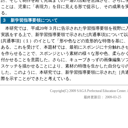
討、そして制作を経て完成までの一連の活動を意識させ、さらに
ことは、児童に「表現力」を目に見える形で提示し、その成果を
る。
３ 新学習指導要領について
本研究では、平成20年３月に告示された学習指導要領を視野に
実践をする上で、新学習指導要領で示された[共通事項]について
[共通事項]（１）のイとして「形や色などの造形的な特徴を基に
ある。これを受けて、本題材では、最初にスポンジに十分触れさ
を作らせることで、スポンジという素材の様々な形や色、柔らか
付かせることを意図した。さらに、キューブきっずの画像編集ソ
スケッチを描かせることにより、素材の特徴を生かした自分なり
した。このように、本研究では、新学習指導要領に示された［共
際を示すことができたと考えている。
Copyright(C) 2009 SAGA Prefectural Education Center. A
最終更新日：
2009-03-25