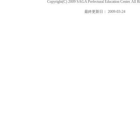
Copyright(C) 2009 SAGA Prefectural Education Center. All R
最終更新日： 2009-03-24