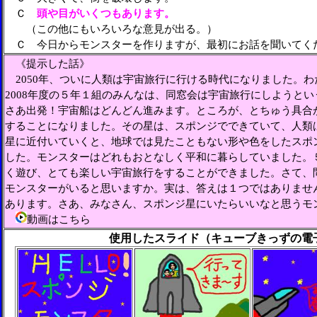
Ｃ
頭や目がいくつもあります。
（この他にもいろいろな意見が出る。）
Ｃ 今日からモンスターを作りますが、最初にお話を聞いてく
《提示した話》
2050年、ついに人類は宇宙旅行に行ける時代になりました。
2008年度の５年１組のみんなは、同窓会は宇宙旅行にしようと
さあ出発！宇宙船はどんどん進みます。ところが、とちゅう具合
することになりました。その星は、スポンジでできていて、人類
星に近付いていくと、地球では見たこともない形や色をしたスポ
した。モンスターはどれもおとなしく平和に暮らしていました。
く遊び、とても楽しい宇宙旅行をすることができました。さて、
モンスターがいると思いますか。実は、答えは１つではありませ
あります。さあ、みなさん、スポンジ星にいたらいいなと思うモ
動画はこちら
使用したスライド（キューブきっずの電