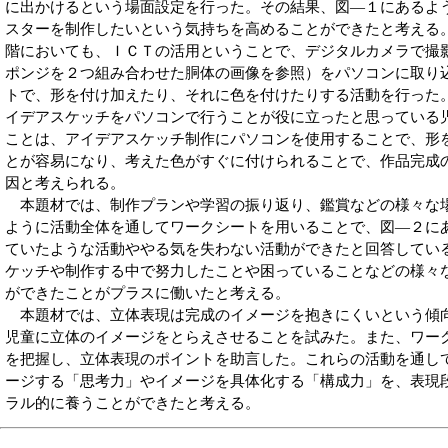
に出かけるという場面設定を行った。その結果、図―１にあるよ
スターを制作したいという気持ちを高めることができたと考える。
階においても、ＩＣＴの活用ということで、デジタルカメラで撮
ポンジを２つ組み合わせた胴体の画像を参照）をパソコンに取り
トで、形を付け加えたり、それに色を付けたりする活動を行った
イデアスケッチをパソコンで行うことが役に立ったと思っている
ことは、アイデアスケッチ制作にパソコンを使用することで、形
とが容易になり、考えた色がすぐに付けられることで、作品完成
因と考えられる。
本題材では、制作プランや学習の振り返り、鑑賞などの様々な
ように活動全体を通してワークシートを用いることで、図―２に
ていたような活動ややる気を失わない活動ができたと回答してい
ケッチや制作する中で努力したことや困っていることなどの様々
ができたことがプラスに働いたと考える。
本題材では、立体表現は完成のイメージを抱きにくいという傾
児童に立体のイメージをとらえさせることを試みた。また、ワー
を把握し、立体表現のポイントを助言した。これらの活動を通し
ージする「思考力」やイメージを具体化する「構成力」を、表現
ラル的に養うことができたと考える。