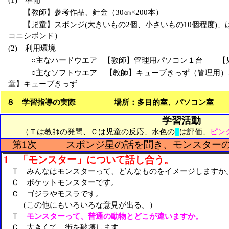
(1) 準備
【教師】参考作品、針金（30㎝×200本）
【児童】スポンジ(大きいもの2個、小さいもの10個程度)、は
コニシボンド）
(2) 利用環境
○主なハードウエア 【教師】管理用パソコン１台 【児
○主なソフトウエア 【教師】キューブきっず（管理用）
童】キューブきっず
８ 学習指導の実際 場所：多目的室、パソコン室
学習活動
（Ｔは教師の発問、Ｃは児童の反応、水色の
□
は評価、
ピン
第1次
スポンジ星の話を聞き、モンスターの
1 「モンスター」について話し合う。
Ｔ みんなはモンスターって、どんなものをイメージしますか
Ｃ ポケットモンスターです。
Ｃ ゴジラやモスラです。
（この他にもいろいろな意見が出る。）
Ｔ
モンスターって、普通の動物とどこが違いますか。
Ｃ 大きくて、街を破壊します。