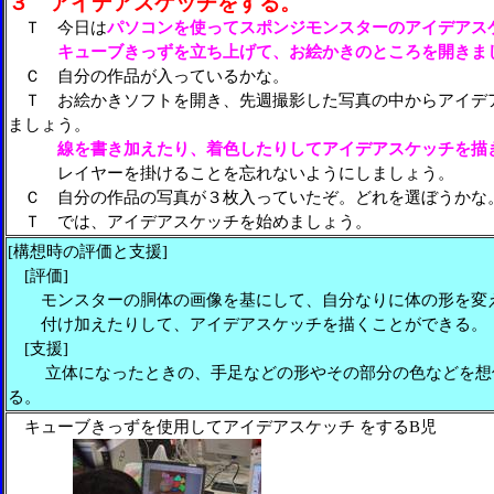
３ アイデアスケッチをする。
Ｔ 今日は
パソコンを使ってスポンジモンスターのアイデアス
キューブきっず
を立ち上げて、お絵かきのところを開きま
Ｃ 自分の作品が入っているかな。
Ｔ お絵かきソフトを開き、先週撮影した写真の中からアイデ
ましょう。
線を書き加えたり、着色したりしてアイデアスケッチを描
レイヤーを掛けることを忘れないようにしましょう。
Ｃ 自分の作品の写真が３枚入っていたぞ。どれを選ぼうかな
Ｔ では、アイデアスケッチを始めましょう。
[構想時の評価と支援]
[評価]
モンスターの胴体の画像を基にして、自分なりに体の形を変
付け加えたりして、アイデアスケッチを描くことができる。
[支援]
立体になったときの、手足などの形やその部分の色などを想
る。
キューブきっずを使用してアイデアスケッチ
をするB児