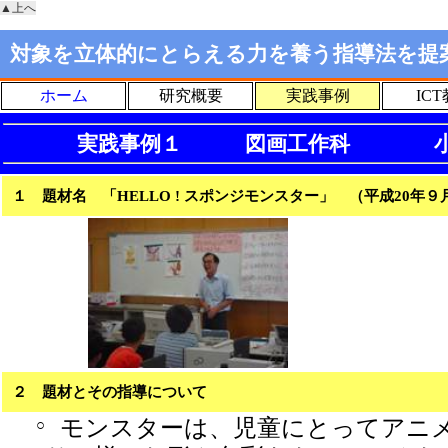
▲上へ
対象を立体的にとらえる力を養う指導法を提
ホーム
研究概要
実践事例
IC
実践事例１ 図画工作科 小学
１ 題材名 「HELLO ! スポンジモンスター」 （平成20年
２ 題材とその指導について
モンスターは、児童にとってアニ
○