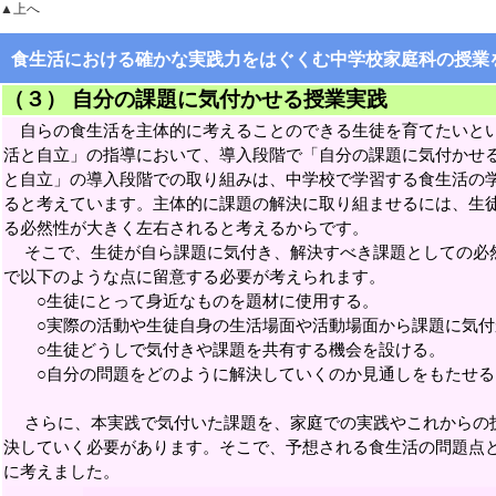
▲上へ
食生活における確かな実践力をはぐくむ中学校家庭科の授業
（３） 自分の課題に気付かせる授業実践
自らの食生活を主体的に考えることのできる生徒を育てたいとい
活と自立」の指導において、導入段階で「自分の課題に気付かせ
と自立」の導入段階での取り組みは、中学校で学習する食生活の
ると考えています。主体的に課題の解決に取り組ませるには、生
る必然性が大きく左右されると考えるからです。
そこで、生徒が自ら課題に気付き、解決すべき課題としての必然
で以下のような点に留意する必要が考えられます。
○生徒にとって身近なものを題材に使用する。
○実際の活動や生徒自身の生活場面や活動場面から課題に気付
○生徒どうしで気付きや課題を共有する機会を設ける。
○自分の問題をどのように解決していくのか見通しをもたせる
さらに、本実践で気付いた課題を、家庭での実践やこれからの
決していく必要があります。そこで、予想される食生活の問題点
に考えました。