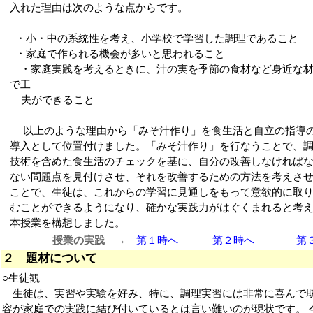
入れた理由は次のような点からです。
・小・中の系統性を考え、小学校で学習した調理であること
・家庭で作られる機会が多いと思われること
・家庭実践を考えるときに、汁の実を季節の食材など身近な材
で工
夫ができること
以上のような理由から「みそ汁作り」を食生活と自立の指導
導入として位置付けました。「みそ汁作り」を行なうことで、
技術を含めた食生活のチェックを基に、自分の改善しなければ
ない問題点を見付けさせ、それを改善するための方法を考えさ
ことで、生徒は、これからの学習に見通しをもって意欲的に取
むことができるようになり、確かな実践力がはぐくまれると考
本授業を構想しました。
授業の実践 →
第１時へ
第２時へ
第
２ 題材について
○生徒観
生徒は、実習や実験を好み、特に、調理実習には非常に喜んで取
容が家庭での実践に結び付いているとは言い難いのが現状です。 