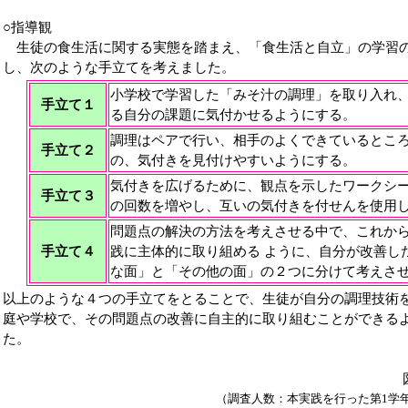
○指導観
生徒の食生活に関する実態を踏まえ、「食生活と自立」の学習の
し、次のような手立てを考えました。
小学校で学習した「みそ汁の調理」を取り入れ
手立て１
る自分の課題に気付かせるようにする。
調理はペアで行い、相手のよくできているとこ
手立て２
の、気付きを見付けやすいようにする。
気付きを広げるために、観点を示したワークシ
手立て３
の回数を増やし、互いの気付きを付せんを使用
問題点の解決の方法を考えさせる中で、これか
手立て４
践に主体的に取り組める ように、自分が改善し
な面」と「その他の面」の２つに分けて考えさ
以上のような４つの手立てをとることで、生徒が自分の調理技術
庭や学校で、その問題点の改善に自主的に取り組むことができる
た。
図１ 事前アンケー
（調査人数：本実践を行った第1学年の生徒83名、