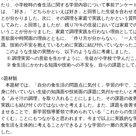
たり、小学校時の食生活に関する学習内容について事前アンケー
は、「好き」「どちらかといえば好き」と回答した生徒を合わせる
とが分かりました。次に、その調理を家庭で実践したかという質問
してみた」と回答しましたが、残り70％の生徒においては家庭で
いうことが分かりました。家庭で調理実践を行わない理由として
意欲面や時間面の理由とともに、「作り方が分からない」「一人
識、技術の不安を抱えているために実践に結び付いていなかったこ
このような生徒の実態から、以下のような点に考慮しました。
① 調理実習への意欲を生かすように、生徒が小学校で学んだこ
② 食生活にかかわる知識や技術への不安を、自らの課題として
○題材観
本題材では、「自分の食生活の問題点に気付く」学習の中で、こ
身に付いていない生徒の知識面や技術面の課題に気付かせたいと
る「みそ汁の調理」を取り入れることにしました。その課題の改
実践にも結び付くのではないかと考えました。また、課題を改善
ませることで、新学習指導要領で求められている「これからの生
ぐくむ」ことにもつながると思われます。今まで以上に実践的な
食生活を主体的に考えることができるような学習の一層の充実を
した。