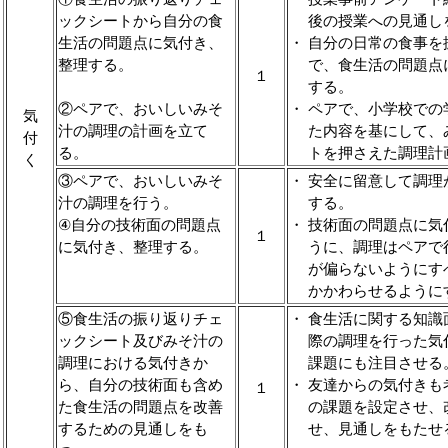
ックシートから自分の食
後の授業への見通し
生活の問題点に気付き、
・ 自分の日常の食事を
整理する。
で、食生活の問題点
１
する。
②ペアで、おいしいみそ
・ ペアで、小学校での
気
汁の調理の計画を立て
た内容を基にして、
付
る。
トを押さえた調理計
く
③ペアで、おいしいみそ
・ 安全に留意して調理
汁の調理を行う。
する。
④自分の技術面の問題点
・ 技術面の問題点に気
１
に気付き、整理する。
うに、調理はペアで
が偏らないようにす
かかわらせるように
⑤食生活の振り返りチェ
・ 食生活に関する知識
ックシート及びみそ汁の
際の調理を行った気
調理における気付きか
課題にも注目させる
ら、自分の技術面も含め
・ 友達からの気付きも
１
た食生活の問題点を改善
の課題を設定させ、
するための見通しをも
せ、見通しをもたせ