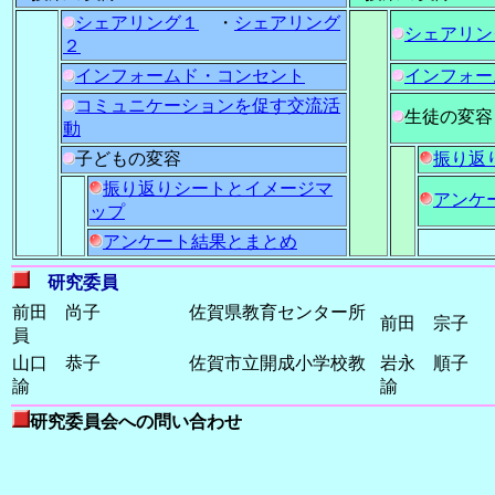
シェアリング１
・
シェアリング
シェアリン
２
インフォームド・コンセント
インフォー
コミュニケーションを促す交流活
生徒の変容
動
子どもの変容
振り返
振り返りシートとイメージマ
アンケ
ップ
アンケート結果とまとめ
研究委員
前田 尚子 佐賀県教育センター所
前田 宗子
員
山口 恭子 佐賀市立開成小学校教
岩永 順子
諭
諭
研究委員会への問い合わせ