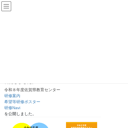
コ
ナ
ン
ビ
テ
ゲ
ン
ー
お知らせ
ツ
シ
へ
ョ
ス
ン
キ
に
センターからのお知らせ
ッ
移
プ
動
センターからのお知らせ
令和８年度の研修案内、希望等研修ポスター、研修Naviを
公開しました。
令和８年度佐賀県教育センター
研修案内
希望等研修ポスター
研修Navi
を公開しました。