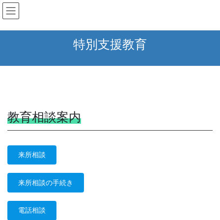
コ
ナ
ン
ビ
テ
ゲ
ン
ー
特別支援教育
ツ
シ
へ
ョ
ス
ン
キ
に
ッ
移
プ
動
教育相談案内
来所相談
来所相談の手続き
電話相談