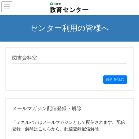
コ
ナ
ン
ビ
テ
ゲ
ン
ー
センター利用の皆様へ
ツ
シ
へ
ョ
ス
ン
キ
に
ッ
移
図書資料室
プ
動
続きを読む
メールマガジン配信登録・解除
「ミネルバ」はメールマガジンとして配信されます。配信
登録・解除はこちらから。配信登録配信解除