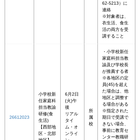
62‐5213）に
連絡
※対象者は、
衣生活、食生
活の両方を受
講すること
・小学校新任
家庭科担当教
諭及び学校長
が推薦する者
※各地区の定
員(45)を超え
た場合は、他
小学校新
6月2日
地区と調整す
任家庭科
(火)午
る場合がある
担当教諭
後
所
※指定された
研修(食
リアル
26612023
属
期日で受講で
生活)
タイ
校
きない場合、
【西部地
ム・オ
事前に教育セ
区・北部
ンライ
ンター教職研
地区】
ン