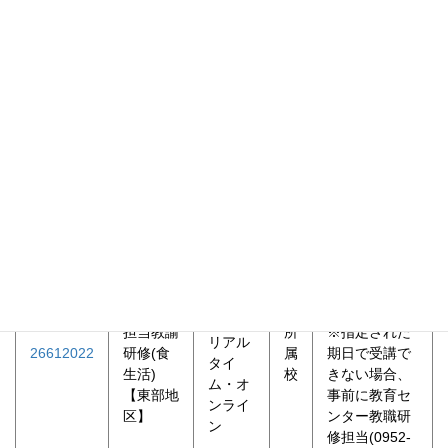
連絡
※対象者は、
衣生活、食生
活の両方を受
講すること
・小学校新任
家庭科担当教
諭及び学校長
が推薦する者
※各地区の定
員(45)を超え
た場合は、他
5月28
小学校新
地区と調整す
日(木)
任家庭科
る場合がある
午後
担当教諭
所
※指定された
リアル
26612022
研修(食
属
期日で受講で
タイ
生活)
校
きない場合、
ム・オ
【東部地
事前に教育セ
ンライ
区】
ンター教職研
ン
修担当(0952‐