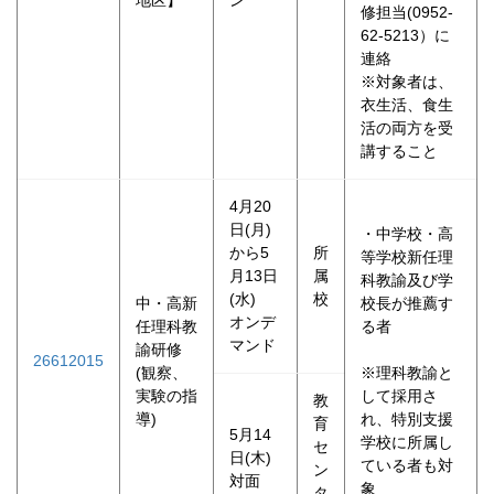
修担当(0952‐
62‐5213）に
連絡
※対象者は、
衣生活、食生
活の両方を受
講すること
4月20
日(月)
・中学校・高
から5
所
等学校新任理
月13日
属
科教諭及び学
(水)
校
中・高新
校長が推薦す
オンデ
任理科教
る者
マンド
諭研修
26612015
(観察、
※理科教諭と
実験の指
して採用さ
教
導)
れ、特別支援
育
5月14
学校に所属し
セ
日(木)
ている者も対
ン
対面
象
タ