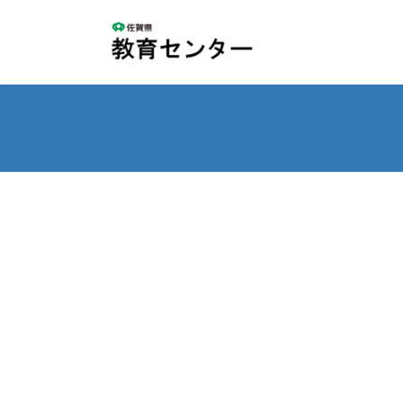
コ
ナ
ン
ビ
テ
ゲ
ン
ー
ツ
シ
へ
ョ
ス
ン
キ
に
ッ
移
プ
動