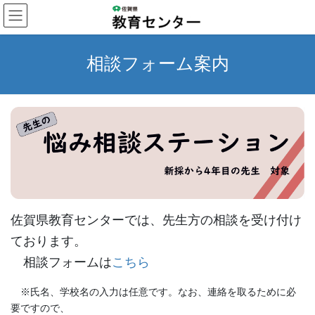
コ
ナ
ン
ビ
テ
ゲ
ン
ー
相談フォーム案内
ツ
シ
へ
ョ
ス
ン
キ
に
ッ
移
プ
動
佐賀県教育センターでは、先生方の相談を受け付け
ております。
相談フォームは
こちら
※氏名、学校名の入力は任意です。なお、連絡を取るために必
要ですので、