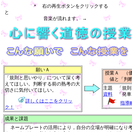
＊ 右の再生ボタンをクリックする
と
音楽が流れます。 →
願いＡ
授業Ａ （
「規則と思いやり」について深く考
値と「判
えてほしい。判断する前の熟考の大
主題 「規則
切さに気付いてほしい。
資料
「発車
詳しくはここをクリッ
指導
ク！
成果と課題
ネームプレートの活用により，自分の立場が明確になり考