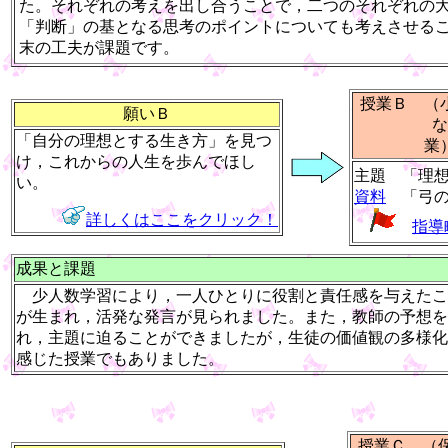
た。それぞれの考えを出し合うことで，二つのそれぞれの
「判断」の基となる思考のポイントについても考えさせる
末の工夫が課題です。
授業Ｂ （
願いＢ
な
「自分の理想とする生き方」を見つ
け，これからの人生を歩んでほし
主題 「理
い。
資料
「弓の
詳しくはここをクリック！
指導
成果と課題
少人数学習により，一人ひとりに役割と責任感を与えたこ
が生まれ，活発な発言が見られました。また，教師の予想を
れ，主題に迫ることができましたが，生徒の価値観の多様化
感じた授業でもありました。
授業Ｃ （