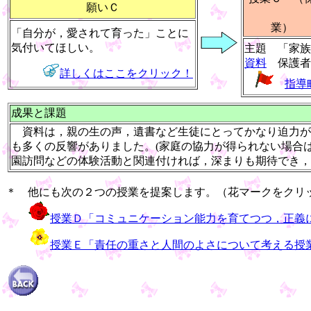
願いＣ
「自分が，愛されて育った」ことに
気付いてほしい。
主題 「家族
資料
保護者
詳しくはここをクリック！
指導
成果と課題
資料は，親の生の声，遺書など生徒にとってかなり迫力が
も多くの反響がありました。(家庭の協力が得られない場合
園訪問などの体験活動と関連付ければ，深まりも期待でき，
＊ 他にも次の２つの授業を提案します。（花マークをクリ
授業Ｄ「コミュニケーション能力を育てつつ，正義
授業Ｅ「
責任の重さと
人間のよさについて考える授