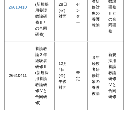
者研
教諭
(新規採
28日
セ
26610410
修対
研修
用養護
(火)
ン
象の
Ⅱと
教諭研
対面
タ
養護
の合
修Ⅱと
ー
教諭
同研
の合同
修
研修)
養護教
諭３年
新規
３年
経験者
採用
12月
経験
研修Ⅱ
養護
4日
者研
(新規採
未
教諭
26610411
(金)
修対
用養護
定
研修
午後
象の
教諭研
Ⅳと
対面
養護
修Ⅳと
合同
教諭
合同研
研修
修)