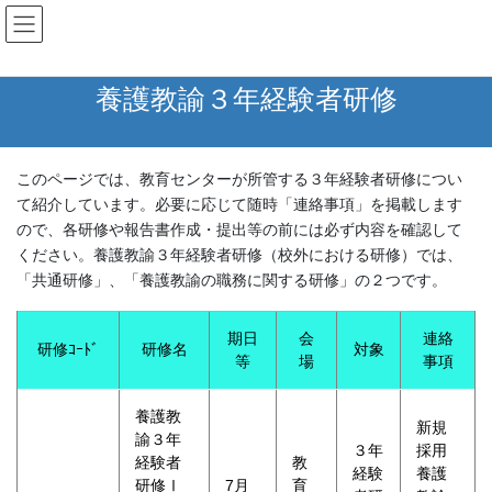
コ
ナ
ン
ビ
テ
ゲ
ン
ー
養護教諭３年経験者研修
ツ
シ
へ
ョ
ス
ン
キ
に
このページでは、教育センターが所管する３年経験者研修につい
ッ
移
て紹介しています。必要に応じて随時「連絡事項」を掲載します
プ
動
ので、各研修や報告書作成・提出等の前には必ず内容を確認して
ください。養護教諭３年経験者研修（校外における研修）では、
「共通研修」、「養護教諭の職務に関する研修」の２つです。
期日
会
連絡
研修ｺｰﾄﾞ
研修名
対象
等
場
事項
養護教
新規
諭３年
３年
採用
経験者
教
経験
養護
研修Ⅰ
7月
育