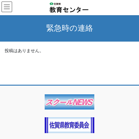
コ
ナ
ン
ビ
テ
ゲ
ン
ー
緊急時の連絡
ツ
シ
へ
ョ
ス
ン
キ
に
投稿はありません。
ッ
移
プ
動