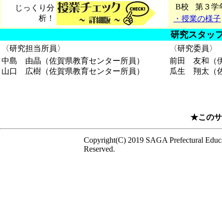
B校
第３学
じっくり分
析！
・授業の様子
研究スタッ
〈研究担当所員〉
〈研究委員〉
中島 由晶（佐賀県教育センター所員）
前田 友和（
山口 広樹（佐賀県教育センター所員）
瓜生 翔太（
★このサ
Copyright(C) 2019 SAGA Prefectural Educat
Reserved.