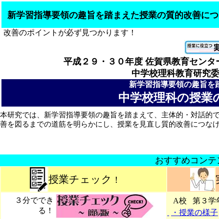
新学習指導要領の趣旨を踏まえた授業の質的改善につ
改善のポイントが必ず見つかります！
平成２９・３０年度 佐賀県教育センタ
中学校理科教育研究委員
新学習指導要領の趣旨を
中学校理科の授業
本研究では、新学習指導要領の趣旨を踏まえて、主体的・対話的
善を図るまでの道筋を明らかにし、授業を見直し質的改善につな
おすすめコンテ
授業チェック
！
３分ででき
A校
第３学
る！
・授業の様子