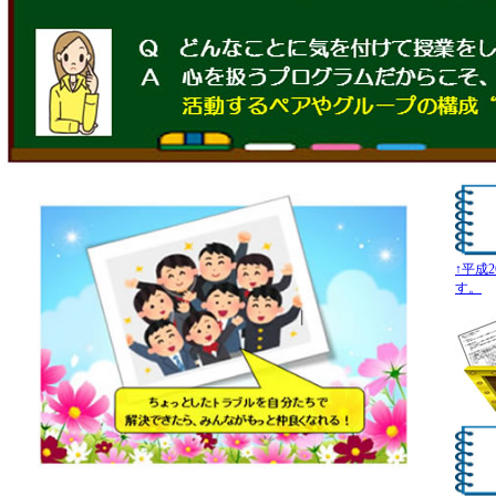
↑平成
す。