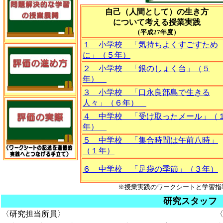
自己（人間として）の生き方
について考える授業実践
（平成27年度）
１ 小学校 「気持ちよくすごすため
に」（５年）
２ 小学校 「銀のしょく台」（５
年）
３ 小学校 「口永良部島で生きる
人々」（６年）
４ 中学校 「受け取ったメール」（
年）
５ 中学校 「集合時間は午前八時」
（１年）
６ 中学校 「足袋の季節」（３年）
※授業実践のワークシートと学習指
研究スタッフ
〈研究担当所員〉