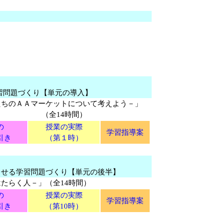
習問題づくり【単元の導入】
たちのＡＡマーケットについて考えよう－」
間）
の
授業の実際
学習指導案
引き
（第１時）
る学習問題づくり【単元の後半】
たらく人－」（全14時間）
の
授業の実際
学習指導案
引き
（第10時）