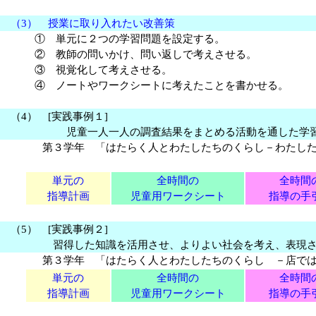
（3） 授業に取り入れたい改善策
① 単元に２つの学習問題を設定する。
② 教師の問いかけ、問い返しで考えさせる。
③ 視覚化して考えさせる。
④ ノートやワークシートに考えたことを書かせる。
（4） [実践事例１]
児童一人一人の調査結果をまとめる活動を通した学
第３学年 「はたらく人とわたしたちのくらし－わたし
（全14時
単元の
全時間の
全時間
指導計画
児童用ワークシート
指導の手
（5） [実践事例２]
習得した知識を活用させ、よりよい社会を考え、表現させ
第３学年 「はたらく人とわたしたちのくらし －店では
単元の
全時間の
全時間
指導計画
児童用ワークシート
指導の手