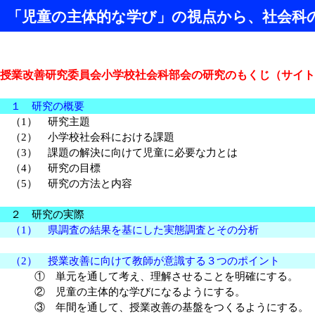
「児童の主体的な学び」の視点から、社会科
授業改善研究委員会小学校社会科部会の研究のもくじ（サイト
１ 研究の概要
（1） 研究主題
（2） 小学校社会科における課題
（3） 課題の解決に向けて児童に必要な力とは
（4） 研究の目標
（5） 研究の方法と内容
２ 研究の実際
（1） 県調査の結果を基にした実態調査とその分析
（2） 授業改善に向けて教師が意識する３つのポイント
① 単元を通して考え、理解させることを明確にする。
② 児童の主体的な学びになるようにする。
③ 年間を通して、授業改善の基盤をつくるようにする。