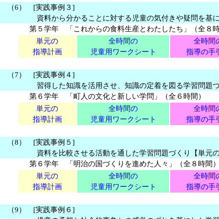
（6） [実践事例３]
資料から分かることに対する児童の気付きや疑問を基
第５学年 「これからの食料生産とわたしたち」（全８
単元の
全時間の
全時間
指導計画
児童用ワークシート
指導の手
（7） [実践事例４]
習得した知識を活用させ、知識の定着を図る学習問題
第６学年 「町人の文化と新しい学問」（全６時間）
単元の
全時間の
全時間
指導計画
児童用ワークシート
指導の手
（8） [実践事例５]
資料を比較させる活動を通した学習問題づくり【単元
第６学年 「明治の国づくりを進めた人々」（全８時間
単元の
全時間の
全時間
指導計画
児童用ワークシート
指導の手
（9） [実践事例６]