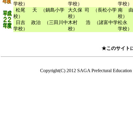
学校）
学校）
学校）
松尾 天 （鍋島小学
大久保 司 （長松小学
南 由
校）
校）
校）
日吉 政治 （三田川中
木村 浩 （諸富中学
松永 
学校）
校）
学校）
★このサイト
Copyright(C) 2012 SAGA Prefectural Education C