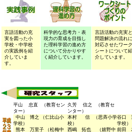
言語活動の充
科学的な思考力・表
言語活動の充実
実を図った小
現力の育成を目指し
問題解決の流れ
学校・中学校
た理科学習の進め方
対応させたワー
の実践例を紹
について分かりやす
シートについて
介していま
く紹介しています。
介しています。
す。
平山 忠直 （教育セン
久芳 信之 （教育セ
ター）
ンター）
中山 博之 （仁比山小
本村 信 （思斉小学
谷口 
学校）
校）
学校）
熊本 万里子 （松梅中
西嶋 拓也 （嬉野中
前田 