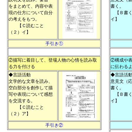
をまとめて、内容や表
書く。
現の仕方について自分
【Ｂ書
の考えをもつ。
イ】
【Ｃ読むこと
（２）イ】
手引き①
②描写に着目して、登場人物の心情を読み取
②構成や
る力を付ける
に伝わる
◆言語活動
◆言語活
文学的な文章を読み、
意見文（
空白部分を創作して描
書く。
写や表現について感想
【Ｂ書
を交流する。
イ】
【Ｃ読むこと
（２）ア】
手引き②