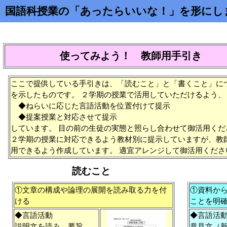
国語科授業の「あったらいいな！」を形にし
使ってみよう！ 教師用手引き
ここで提供している手引きは、「読むこと」と「書くこと」に
を示したものです。 ２学期の授業で活用していただけるよう、
◆ねらいに応じた言語活動を位置付けて提示
◆提案授業と対応させて提示
しています。 目の前の生徒の実態と照らし合わせて御活用くだ
２学期の授業に対応できるよう教材別に提示していますが、教
用できるよう作成しています。 適宜アレンジして御活用くださ
読むこと
①文章の構成や論理の展開を読み取る力を付
①資料か
ける
ことを明
◆言語活動
◆言語活
説明文を読み、要旨
意見文（