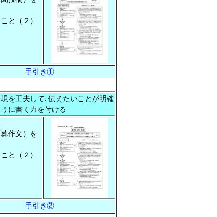
くこと（２）
手引き①
表現を工夫して､伝えたいことが明確
ように書く力を付ける
動
応募作文）を
くこと（２）
手引き②