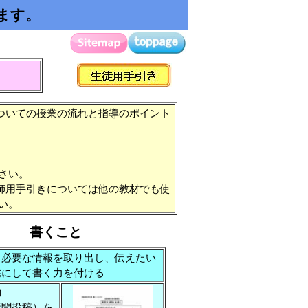
ます。
ついての授業の流れと指導のポイント
さい。
師用手引きについては他の教材でも使
い。
書くこと
ら必要な情報を取り出し、伝えたい
確にして書く力を付ける
動
新聞投稿）を