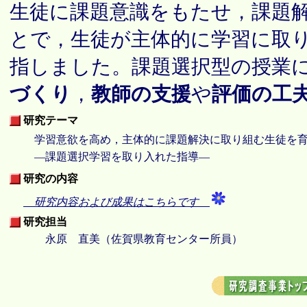
生徒に課題意識をもたせ，課題
とで，生徒が主体的に学習に取
指しました。課題選択型の授業
づくり
，
教師の支援
や
評価の工
研究テーマ
学習意欲を高め，主体的に課題解決に取り組む生徒を
―課題選択学習を取り入れた指導―
研究の内容
研究内容および成果はこちらです
研究担当
永原 直美（佐賀県教育センター所員）