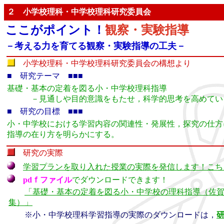
２ 小学校理科・中学校理科研究委員会
ここがポイント！
観察・実験指導
－考える力を育てる観察・実験指導の工夫－
小学校理科・中学校理科研究委員会の構想より
■ 研究テーマ ■■■
基礎・基本の定着を図る小・中学校理科指導
－見通しや目的意識をもたせ，科学的思考を高めてい
■ 研究の目標 ■■■
小・中学校における学習内容の関連性・発展性，探究の仕方
指導の在り方を明らかにする。
研究の実際
学習プランを取り入れた授業の実際を発信します！こち
pdｆファイル
でダウンロードできます！
「基礎・基本の定着を図る小・中学校の理科指導（佐
集）」
※小・中学校理科学習指導の実際のダウンロードは，