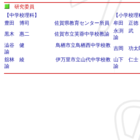
研究委員
【中学校理科】
【小学校理
豊田 博司 佐賀県教育センター所員
牟田 正
永渕 武
黒木 惠二 佐賀市立芙蓉中学校教諭
諭
澁谷 健 鳥栖市立鳥栖西中学校教
吉岡 功
諭
舘林 綾 伊万里市立山代中学校教
山下 仁
諭
諭